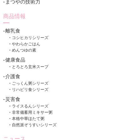
まつやの技術力
商品情報
離乳食
コシヒカリシリーズ
やわらかごはん
めんつゆの素
健康食品
とろとろ玄米スープ
介護食
ごっくん粥シリーズ
リハビリ食シリーズ
災害食
ライスるんシリーズ
非常備蓄用ミキサー粥
本格中華ほたて粥
自然派ぞうすいシリーズ
ニュース